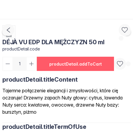
DÉJÀ VU EDP DLA MĘŻCZYZN 50 ml
productDetail.code
productDetail.addToCart
productDetail.titleContent
Tajemne połączenie elegancji i zmysłowości, które cię
oczaruje! Drzewny zapach Nuty głowy: cytrus, lawenda
Nuty serca: kwiatowe, owocowe, drzewne Nuty bazy:
bursztyn, piżmo
productDetail.titleTermOfUse