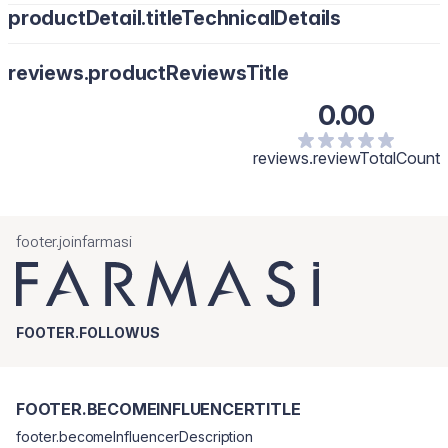
productDetail.titleTechnicalDetails
reviews.productReviewsTitle
0.00
reviews.reviewTotalCount
footer.joinfarmasi
FOOTER.FOLLOWUS
FOOTER.BECOMEINFLUENCERTITLE
footer.becomeInfluencerDescription