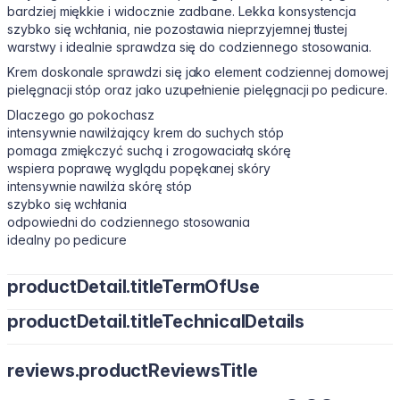
bardziej miękkie i widocznie zadbane. Lekka konsystencja
szybko się wchłania, nie pozostawia nieprzyjemnej tłustej
warstwy i idealnie sprawdza się do codziennego stosowania.
Krem doskonale sprawdzi się jako element codziennej domowej
pielęgnacji stóp oraz jako uzupełnienie pielęgnacji po pedicure.
Dlaczego go pokochasz
intensywnie nawilżający krem do suchych stóp
pomaga zmiękczyć suchą i zrogowaciałą skórę
wspiera poprawę wyglądu popękanej skóry
intensywnie nawilża skórę stóp
szybko się wchłania
odpowiedni do codziennego stosowania
idealny po pedicure
productDetail.titleTermOfUse
productDetail.titleTechnicalDetails
Nałóż odpowiednią ilość kremu na czystą i suchą skórę stóp i
delikatnie wmasuj, szczególnie w miejsca suche i zrogowaciałe.
Woda, gliceryna, olej mineralny, mocznik (urea), masło shea,
Stosuj regularnie, najlepiej wieczorem przed snem lub w razie
reviews.productReviewsTitle
alkohol cetearylowy, ceteareth-20, wosk mikrokrystaliczny,
potrzeby w ciągu dnia. Dla uzyskania intensywniejszego efektu
stearynian glicerolu, ceteareth-12, palmitynian cetylu, dimetikon,
zalecamy stosowanie po peelingu stóp.