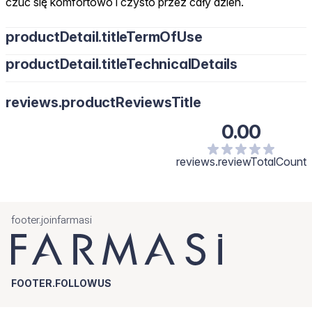
czuć się komfortowo i czysto przez cały dzień.
productDetail.titleTermOfUse
productDetail.titleTechnicalDetails
reviews.productReviewsTitle
0.00
reviews.reviewTotalCount
footer.joinfarmasi
FOOTER.FOLLOWUS