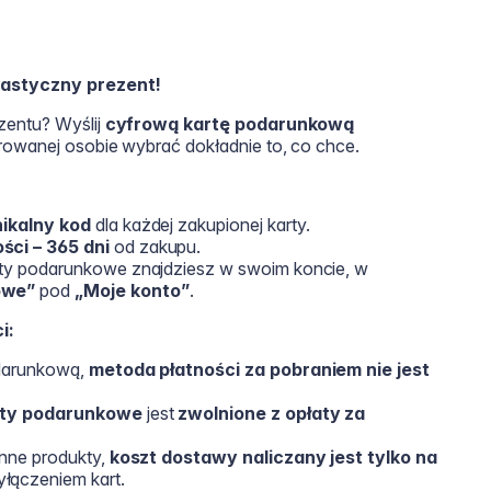
lastyczny prezent!
zentu? Wyślij
cyfrową kartę podarunkową
rowanej osobie wybrać dokładnie to, co chce.
nikalny kod
dla każdej zakupionej karty.
ści – 365 dni
od zakupu.
rty podarunkowe znajdziesz w swoim koncie, w
owe”
pod
„Moje konto”
.
i:
odarunkową,
metoda płatności za pobraniem nie jest
rty podarunkowe
jest
zwolnione z opłaty za
inne produkty,
koszt dostawy naliczany jest tylko na
yłączeniem kart.