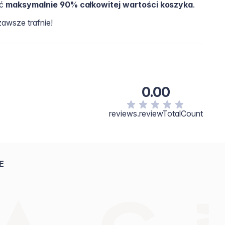
ić
maksymalnie 90% całkowitej wartości koszyka
.
zawsze trafnie!
0.00
reviews.reviewTotalCount
E