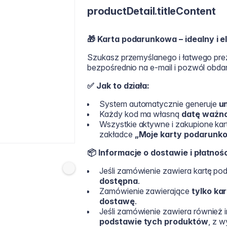
productDetail.titleContent
🎁
Karta podarunkowa – idealny i e
Szukasz przemyślanego i łatwego pre
bezpośrednio na e-mail i pozwól obda
✅ Jak to działa:
System automatycznie generuje
u
Każdy kod ma własną
datę ważno
Wszystkie aktywne i zakupione ka
zakładce
„Moje karty podarunk
📦 Informacje o dostawie i płatnośc
Jeśli zamówienie zawiera kartę p
dostępna
.
Zamówienie zawierające
tylko ka
dostawę
.
Jeśli zamówienie zawiera również 
podstawie tych produktów
, z w