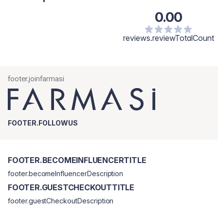
0.00
reviews.reviewTotalCount
footer.joinfarmasi
FOOTER.FOLLOWUS
FOOTER.BECOMEINFLUENCERTITLE
footer.becomeInfluencerDescription
FOOTER.GUESTCHECKOUTTITLE
footer.guestCheckoutDescription