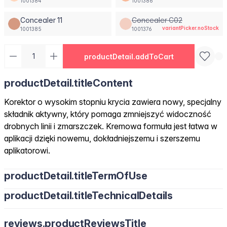
1001384
1001386
Concealer 11
Concealer C02
variantPicker.noStock
1001385
1001376
productDetail.addToCart
productDetail.titleContent
Korektor o wysokim stopniu krycia zawiera nowy, specjalny
składnik aktywny, który pomaga zmniejszyć widoczność
drobnych linii i zmarszczek. Kremowa formuła jest łatwa w
aplikacji dzięki nowemu, dokładniejszemu i szerszemu
aplikatorowi.
productDetail.titleTermOfUse
productDetail.titleTechnicalDetails
reviews.productReviewsTitle