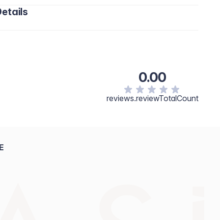
etails
0.00
reviews.reviewTotalCount
E