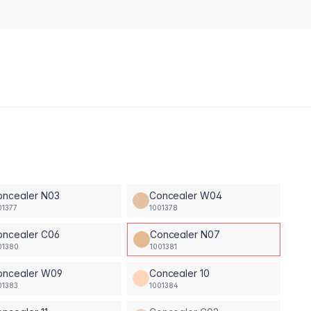
oncealer N03
Concealer W04
01377
1001378
oncealer C06
Concealer N07
01380
1001381
oncealer W09
Concealer 10
01383
1001384