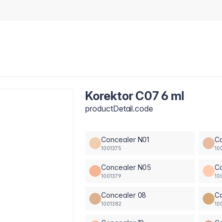
Korektor C07 6 ml
productDetail.code
Concealer N01
C
1001375
10
Concealer N05
C
1001379
10
Concealer 08
C
1001382
10