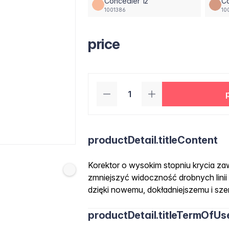
Concealer 12
Co
1001386
10
price
productDetail.titleContent
Korektor o wysokim stopniu krycia za
zmniejszyć widoczność drobnych linii 
dzięki nowemu, dokładniejszemu i sze
productDetail.titleTermOfUs