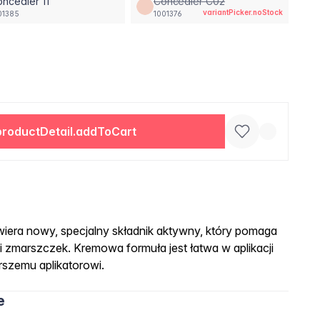
ncealer 11
Concealer C02
variantPicker.noStock
01385
1001376
productDetail.addToCart
wiera nowy, specjalny składnik aktywny, który pomaga
i zmarszczek. Kremowa formuła jest łatwa w aplikacji
rszemu aplikatorowi.
e