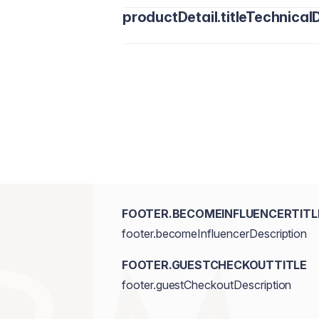
productDetail.titleTechnicalD
FOOTER.BECOMEINFLUENCERTITL
footer.becomeInfluencerDescription
FOOTER.GUESTCHECKOUTTITLE
footer.guestCheckoutDescription