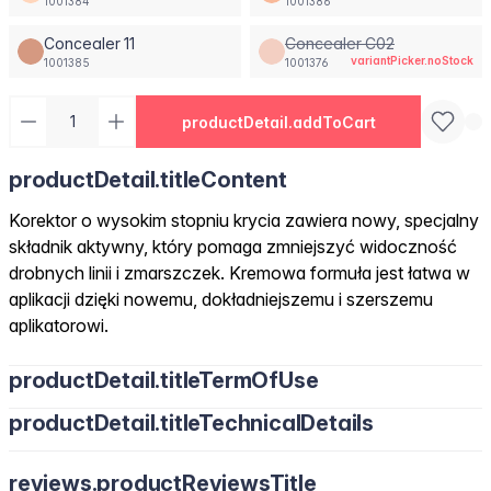
1001384
1001386
Concealer 11
Concealer C02
variantPicker.noStock
1001385
1001376
productDetail.addToCart
productDetail.titleContent
Korektor o wysokim stopniu krycia zawiera nowy, specjalny
składnik aktywny, który pomaga zmniejszyć widoczność
drobnych linii i zmarszczek. Kremowa formuła jest łatwa w
aplikacji dzięki nowemu, dokładniejszemu i szerszemu
aplikatorowi.
productDetail.titleTermOfUse
productDetail.titleTechnicalDetails
reviews.productReviewsTitle