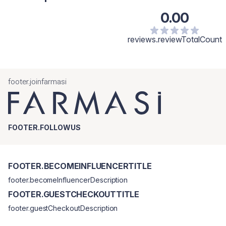
0.00
reviews.reviewTotalCount
footer.joinfarmasi
FOOTER.FOLLOWUS
FOOTER.BECOMEINFLUENCERTITLE
footer.becomeInfluencerDescription
FOOTER.GUESTCHECKOUTTITLE
footer.guestCheckoutDescription