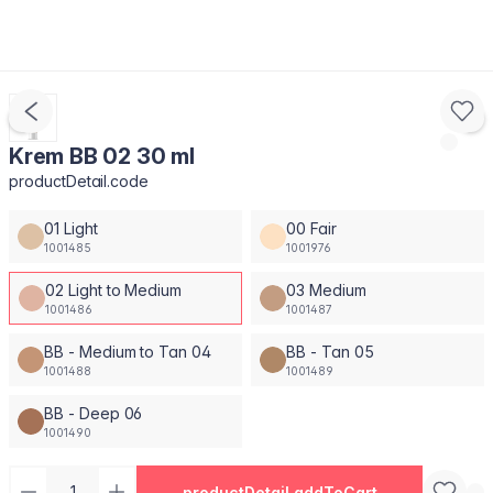
Krem BB 02 30 ml
productDetail.code
01 Light
00 Fair
1001485
1001976
02 Light to Medium
03 Medium
1001486
1001487
BB - Medium to Tan 04
BB - Tan 05
1001488
1001489
BB - Deep 06
1001490
productDetail.addToCart