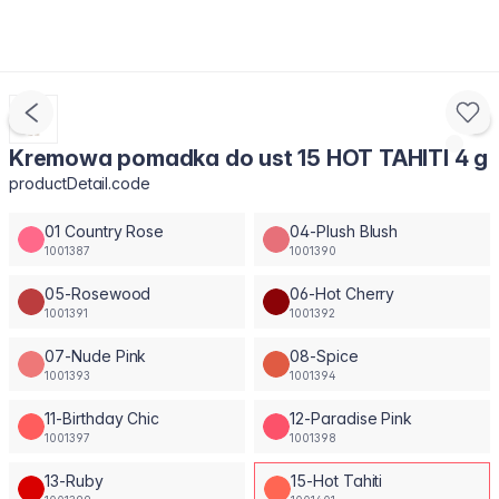
Kremowa pomadka do ust 15 HOT TAHITI 4 g
productDetail.code
01 Country Rose
04-Plush Blush
1001387
1001390
05-Rosewood
06-Hot Cherry
1001391
1001392
07-Nude Pink
08-Spice
1001393
1001394
11-Birthday Chic
12-Paradise Pink
1001397
1001398
13-Ruby
15-Hot Tahiti