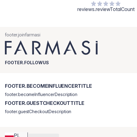
reviews.reviewTotalCount
footer.joinfarmasi
FOOTER.FOLLOWUS
FOOTER.BECOMEINFLUENCERTITLE
footer.becomeInfluencerDescription
FOOTER.GUESTCHECKOUTTITLE
footer.guestCheckoutDescription
PL