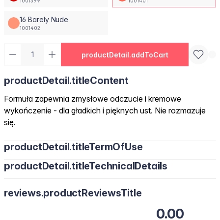
1001399
1001401
16 Barely Nude
1001402
productDetail.addToCart
productDetail.titleContent
Formuła zapewnia zmysłowe odczucie i kremowe
wykończenie - dla gładkich i pięknych ust. Nie rozmazuje
się.
productDetail.titleTermOfUse
productDetail.titleTechnicalDetails
reviews.productReviewsTitle
0.00