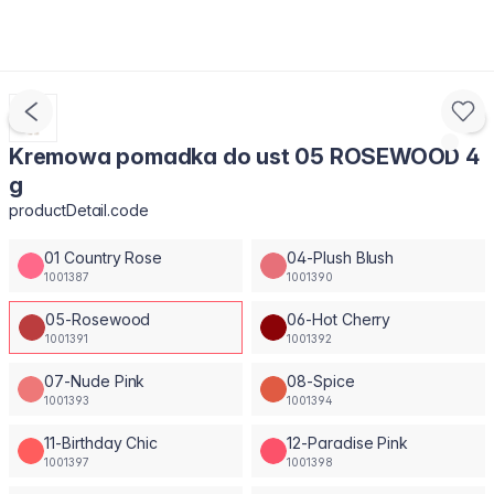
Kremowa pomadka do ust 05 ROSEWOOD 4
g
productDetail.code
01 Country Rose
04-Plush Blush
1001387
1001390
05-Rosewood
06-Hot Cherry
1001391
1001392
07-Nude Pink
08-Spice
1001393
1001394
11-Birthday Chic
12-Paradise Pink
1001397
1001398