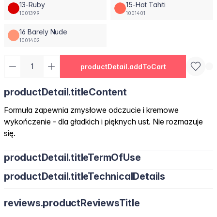
13-Ruby
15-Hot Tahiti
1001399
1001401
16 Barely Nude
1001402
productDetail.addToCart
productDetail.titleContent
Formuła zapewnia zmysłowe odczucie i kremowe
wykończenie - dla gładkich i pięknych ust. Nie rozmazuje
się.
productDetail.titleTermOfUse
productDetail.titleTechnicalDetails
reviews.productReviewsTitle