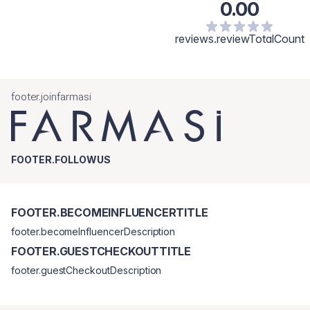
0.00
reviews.reviewTotalCount
footer.joinfarmasi
FOOTER.FOLLOWUS
FOOTER.BECOMEINFLUENCERTITLE
footer.becomeInfluencerDescription
FOOTER.GUESTCHECKOUTTITLE
footer.guestCheckoutDescription