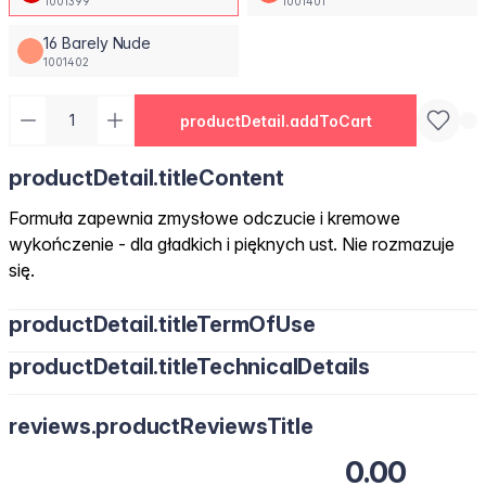
1001399
1001401
16 Barely Nude
1001402
productDetail.addToCart
productDetail.titleContent
Formuła zapewnia zmysłowe odczucie i kremowe
wykończenie - dla gładkich i pięknych ust. Nie rozmazuje
się.
productDetail.titleTermOfUse
productDetail.titleTechnicalDetails
reviews.productReviewsTitle
0.00