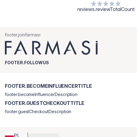
reviews.reviewTotalCount
footer.joinfarmasi
FOOTER.FOLLOWUS
FOOTER.BECOMEINFLUENCERTITLE
footer.becomeInfluencerDescription
FOOTER.GUESTCHECKOUTTITLE
footer.guestCheckoutDescription
PL