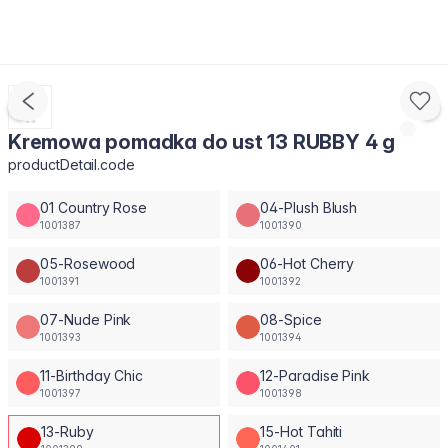
Kremowa pomadka do ust 13 RUBBY 4 g
productDetail.code
01 Country Rose
04-Plush Blush
1001387
1001390
05-Rosewood
06-Hot Cherry
1001391
1001392
07-Nude Pink
08-Spice
1001393
1001394
11-Birthday Chic
12-Paradise Pink
1001397
1001398
13-Ruby
15-Hot Tahiti