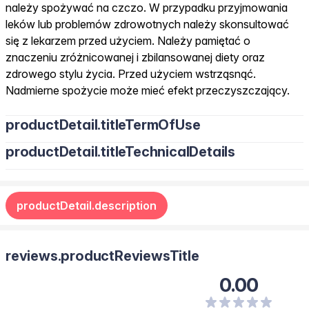
należy spożywać na czczo. W przypadku przyjmowania
leków lub problemów zdrowotnych należy skonsultować
się z lekarzem przed użyciem. Należy pamiętać o
znaczeniu zróżnicowanej i zbilansowanej diety oraz
zdrowego stylu życia. Przed użyciem wstrząsnąć.
Nadmierne spożycie może mieć efekt przeczyszczający.
productDetail.titleTermOfUse
productDetail.titleTechnicalDetails
Składniki : woda, substancja utrzymująca wilgoć: sorbitol, L-
karnityna, regulator kwasowości: kwas cytrynowy, ekstrakt z liści
productDetail.description
zielonej herbaty (Camellia Sinensis), naturalne aromaty,
substancja konserwująca: sorbinian potasu, substancja
słodząca: glikozydy stewiolowe ze stewii; witamina B6
(chlorowodorek pirydoksyny).
reviews.productReviewsTitle
0.00