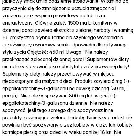
jabłkowy smak umila codzienne stosowanie. Witamina B6
przyczynia się do zmniejszenia uczucia zmęczenia i
znużenia oraz wspiera prawidłowy metabolizm
energetyczny. Główne zalety 1500 mg L-karnityny w
dziennej porcji zawiera ekstrakt z zielonej herbaty i witaminę
B6 praktyczna płynna forma dla szybkiego wchłaniania
orzeźwiający owocowy smak odpowiedni dla aktywnego
stylu życia Objętość: 450 ml Uwaga : Nie należy
przekraczać zalecanej dziennej porcji! Suplementów diety
nie należy stosować jako substytutu zróżnicowanej diety!
Suplementy diety należy przechowywać w miejscu
niedostępnym dla małych dzieci! Produkt zawiera 6 mg (-)-
epigallokatechiny-3-gallusanu na dawkę dzienną (30 ml, 1
porcja). Nie należy spożywać 800 mg lub więcej (-)-
epigallokatechiny-3-gallusanu dziennie. Nie należy
spożywać, jeśli tego samego dnia spożywasz inne
produkty zawierające zieloną herbatę. Niniejszy produkt nie
powinien być spożywany przez kobiety w ciąży lub kobiety
karmiące piersią oraz dzieci w wieku poniżej 18 lat. Nie