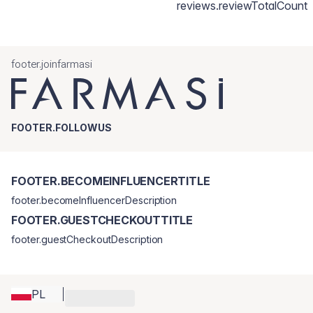
reviews.reviewTotalCount
footer.joinfarmasi
FOOTER.FOLLOWUS
FOOTER.BECOMEINFLUENCERTITLE
footer.becomeInfluencerDescription
FOOTER.GUESTCHECKOUTTITLE
footer.guestCheckoutDescription
PL