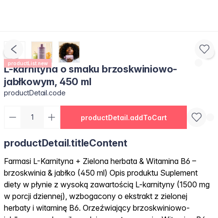
productList.new
L-karnityna o smaku brzoskwiniowo-
jabłkowym, 450 ml
productDetail.code
productDetail.addToCart
productDetail.titleContent
Farmasi L-Karnityna + Zielona herbata & Witamina B6 –
brzoskwinia & jabłko (450 ml) Opis produktu Suplement
diety w płynie z wysoką zawartością L-karnityny (1500 mg
w porcji dziennej), wzbogacony o ekstrakt z zielonej
herbaty i witaminę B6. Orzeźwiający brzoskwiniowo-