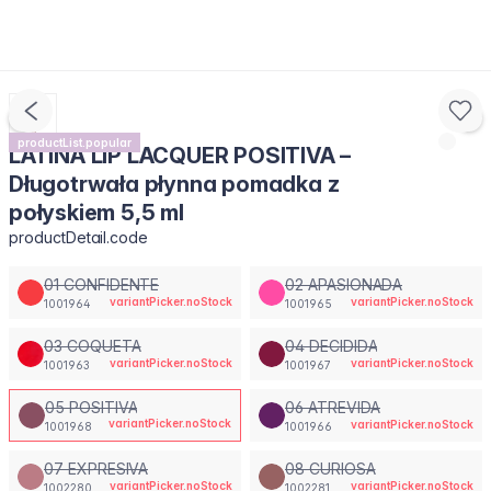
productList.popular
LATINA LIP LACQUER POSITIVA –
Długotrwała płynna pomadka z
połyskiem 5,5 ml
productDetail.code
01 CONFIDENTE
02 APASIONADA
variantPicker.noStock
variantPicker.noStock
1001964
1001965
03 COQUETA
04 DECIDIDA
variantPicker.noStock
variantPicker.noStock
1001963
1001967
05 POSITIVA
06 ATREVIDA
variantPicker.noStock
variantPicker.noStock
1001968
1001966
07 EXPRESIVA
08 CURIOSA
variantPicker.noStock
variantPicker.noStock
1002280
1002281