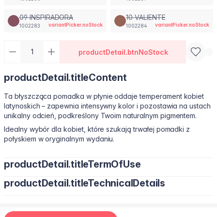
09 INSPIRADORA
10 VALIENTE
variantPicker.noStock
variantPicker.noStock
1002283
1002284
productDetail.btnNoStock
productDetail.titleContent
Ta błyszcząca pomadka w płynie oddaje temperament kobiet
latynoskich – zapewnia intensywny kolor i pozostawia na ustach
unikalny odcień, podkreślony Twoim naturalnym pigmentem.
Idealny wybór dla kobiet, które szukają trwałej pomadki z
połyskiem w oryginalnym wydaniu.
productDetail.titleTermOfUse
productDetail.titleTechnicalDetails
Sposób użycia: Nakładaj od środka górnej wargi w kierunku
kącików, podążając za naturalnym kształtem ust. Następnie
rozprowadź na całe usta. Ta płynna pomadka Farmasi łatwo się
aplikuje i podkreśla zarówno codzienny, jak i wieczorowy