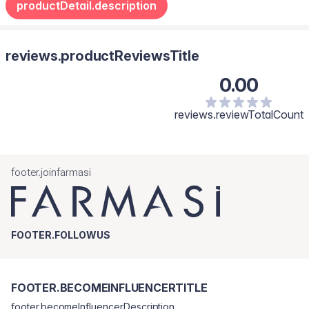
productDetail.description
makijaż.
Ostrzeżenie: W przypadku wystąpienia nietypowej reakcji
przerwij stosowanie produktu i skonsultuj się z lekarzem.
reviews.productReviewsTitle
0.00
reviews.reviewTotalCount
footer.joinfarmasi
FOOTER.FOLLOWUS
FOOTER.BECOMEINFLUENCERTITLE
footer.becomeInfluencerDescription