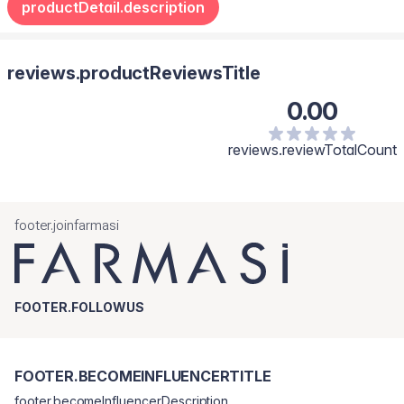
productDetail.description
makijaż.
Ostrzeżenie: W przypadku wystąpienia nietypowej reakcji
przerwij stosowanie produktu i skonsultuj się z lekarzem.
reviews.productReviewsTitle
0.00
reviews.reviewTotalCount
footer.joinfarmasi
FOOTER.FOLLOWUS
FOOTER.BECOMEINFLUENCERTITLE
footer.becomeInfluencerDescription