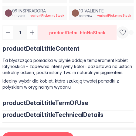
09 INSPIRADORA
10 VALIENTE
variantPicker.noStock
variantPicker.noStock
1002283
1002284
productDetail.btnNoStock
productDetail.titleContent
Ta błyszcząca pomadka w płynie oddaje temperament kobiet
latynoskich – zapewnia intensywny kolor i pozostawia na ustach
unikalny odcień, podkreślony Twoim naturalnym pigmentem.
Idealny wybór dla kobiet, które szukają trwałej pomadki z
połyskiem w oryginalnym wydaniu.
productDetail.titleTermOfUse
productDetail.titleTechnicalDetails
Sposób użycia: Nakładaj od środka górnej wargi w kierunku
kącików, podążając za naturalnym kształtem ust. Następnie
rozprowadź na całe usta. Ta płynna pomadka Farmasi łatwo się
aplikuje i podkreśla zarówno codzienny, jak i wieczorowy