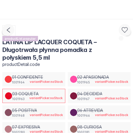
productList.popular
LATINA LIP LACQUER COQUETA –
Długotrwała płynna pomadka z
połyskiem 5,5 ml
productDetail.code
01 CONFIDENTE
02 APASIONADA
variantPicker.noStock
variantPicker.noStock
1001964
1001965
03 COQUETA
04 DECIDIDA
variantPicker.noStock
variantPicker.noStock
1001963
1001967
05 POSITIVA
06 ATREVIDA
variantPicker.noStock
variantPicker.noStock
1001968
1001966
07 EXPRESIVA
08 CURIOSA
variantPicker.noStock
variantPicker.noStock
1002280
1002281