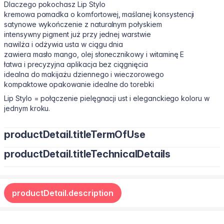
Dlaczego pokochasz Lip Stylo
kremowa pomadka o komfortowej, maślanej konsystencji
satynowe wykończenie z naturalnym połyskiem
intensywny pigment już przy jednej warstwie
nawilża i odżywia usta w ciągu dnia
zawiera masło mango, olej słonecznikowy i witaminę E
łatwa i precyzyjna aplikacja bez ciągnięcia
idealna do makijażu dziennego i wieczorowego
kompaktowe opakowanie idealne do torebki
Lip Stylo = połączenie pielęgnacji ust i eleganckiego koloru w
jednym kroku.
productDetail.titleTermOfUse
productDetail.titleTechnicalDetails
Nałóż pomadkę bezpośrednio na usta, zaczynając od środka w
kierunku kącików, aby uzyskać równomierne pokrycie.
Octyldodecanol, Pentaerythrityl Tetraisostearate, Bis-Diglyceryl
Wskazówki makijażowe:
Polyacyladipate-2, Polyisobutene, Euphorbia Cerifera
dla delikatnego, naturalnego efektu nałóż jedną warstwę
productDetail.description
(Candelilla) Wax Cera, Oryza Sativa (Rice) Bran Wax (wosk z
dla bardziej intensywnego efektu powtórz aplikację
otrębów ryżowych), Synthetic Wax, Hydrogenated
podkreśl łuk Kupidyna, aby optycznie powiększyć usta
Microcrystalline Dimethylsilylate Silica, Phenoxyethanol,
dla efektu 3D dodaj warstwę transparentnego błyszczyka
Triethoxycaprylylsilane, Tocopheryl Acetate, Helianthus Annuus