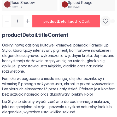
Rose Shadow
Spiced Rouge
1002559
1002560
productDetail.addToCart
productDetail.titleContent
Odkryj nową odsłonę kultowej kremowej pomadki Farmasi Lip
Stylo, która łączy intensywny pigment, komfortowe nawilżenie i
eleganckie satynowe wykończenie w jednym kroku. Jej maślana
konsystencja dosłownie rozpływa się na ustach, gładko się
aplikuje i pozostawia usta miękkie, gładkie oraz naturalnie
rozświetlone.
Formuła wzbogacona o masło mango, olej słonecznikowy i
witaminę E pomaga odżywiać usta, chroni je przed wysuszeniem
i wspiera ich elastyczność przez cały dzień. Efektem jest komfort
bez uczucia napięcia oraz długotrwały, piękny kolor.
Lip Stylo to idealny wybór zarówno do codziennego makijażu,
jak i na specjalne okazje – pozwala uzyskać naturalny look lub
eleganckie, wyraziste usta w kilka sekund.