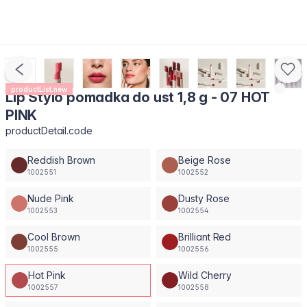
productList.new
Lip Stylo pomadka do ust 1,8 g - 07 HOT
PINK
productDetail.code
Reddish Brown
Beige Rose
1002551
1002552
Nude Pink
Dusty Rose
1002553
1002554
Cool Brown
Brilliant Red
1002555
1002556
Hot Pink
Wild Cherry
1002557
1002558