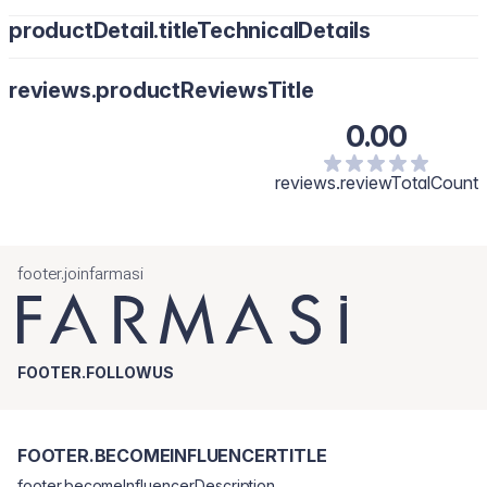
productDetail.titleTechnicalDetails
reviews.productReviewsTitle
0.00
reviews.reviewTotalCount
footer.joinfarmasi
FOOTER.FOLLOWUS
FOOTER.BECOMEINFLUENCERTITLE
footer.becomeInfluencerDescription