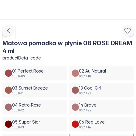
Matowa pomadka w płynie 08 ROSE DREAM
4 ml
productDetail.code
01 Perfect Rose
02 Au Natural
1001409
1001410
03 Sunset Breeze
13 Cool Girl
1001411
1001421
04 Retro Rose
14 Brave
1001412
1001422
05 Super Star
06 Red Love
1001413
1001414