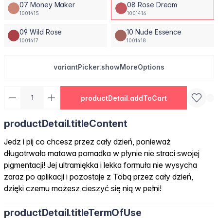
07 Money Maker
08 Rose Dream
1001415
1001416
09 Wild Rose
10 Nude Essence
1001417
1001418
variantPicker.showMoreOptions
productDetail.addToCart
productDetail.titleContent
Jedz i pij co chcesz przez cały dzień, ponieważ
długotrwała matowa pomadka w płynie nie straci swojej
pigmentacji! Jej ultramiękka i lekka formuła nie wysycha
zaraz po aplikacji i pozostaje z Tobą przez cały dzień,
dzięki czemu możesz cieszyć się nią w pełni!
productDetail.titleTermOfUse