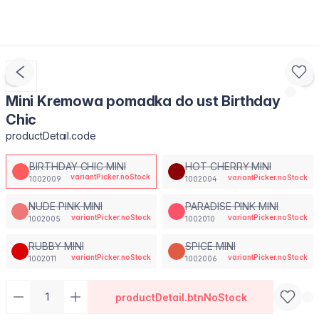
Mini Kremowa pomadka do ust Birthday
Chic
productDetail.code
BIRTHDAY CHIC MINI
HOT CHERRY MINI
variantPicker.noStock
variantPicker.noStock
1002009
1002004
NUDE PINK MINI
PARADISE PINK MINI
variantPicker.noStock
variantPicker.noStock
1002005
1002010
RUBBY MINI
SPICE MINI
variantPicker.noStock
variantPicker.noStock
1002011
1002006
productDetail.btnNoStock