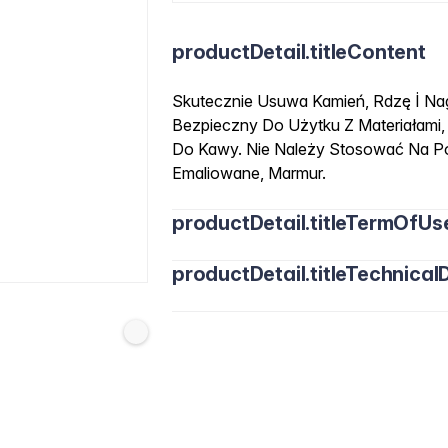
productDetail.titleContent
Skutecznie Usuwa Kamień, Rdzę İ 
Bezpieczny Do Użytku Z Materiałami,
Do Kawy. Nie Należy Stosować Na Po
Emaliowane, Marmur.
productDetail.titleTermOfUs
productDetail.titleTechnicalD
%5-15 Citric Acid, <%5 Sulfamic Acid.