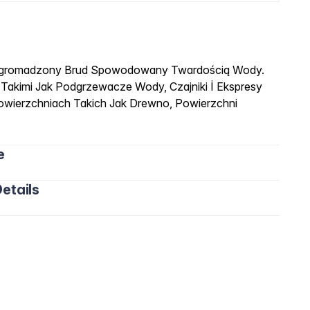
Nagromadzony Brud Spowodowany Twardością Wody.
 Takimi Jak Podgrzewacze Wody, Czajniki İ Ekspresy
wierzchniach Takich Jak Drewno, Powierzchni
e
etails