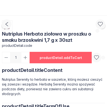
Nutriplus Herbata ziołowa w proszku o
smaku brzoskwini 1,7 g x 30szt
productDetail.code
productDetail.addToCart
productDetail.titleContent
Nutriplus Serenity to herbata w saszetce, którą możesz cieszyć
się zawsze i wszędzie. Herbatę Serenity można spożywać
podczas diety, ponieważ nie zawiera cukru ani substancji
słodzących.
productDetail.titleTermOfUse