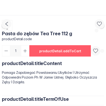
Pasta do zębów Tea Tree 112 g
productDetail.code
productDetail.addToCart
productDetail.titleContent
Pomaga Zapobiegać Powstawaniu Ubytków İ Utrzymać
Odpowiedni Poziom Ph W Jamie Ustnej. Głęboko Oczyszcza
Zęby İ Dziąsła.
productDetail.titleTermOfUse