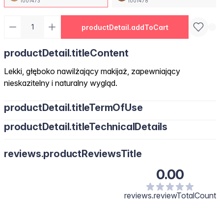
1001473
1001478
productDetail.addToCart
productDetail.titleContent
Lekki, głęboko nawilżający makijaż, zapewniający
nieskazitelny i naturalny wygląd.
productDetail.titleTermOfUse
productDetail.titleTechnicalDetails
reviews.productReviewsTitle
0.00
reviews.reviewTotalCount