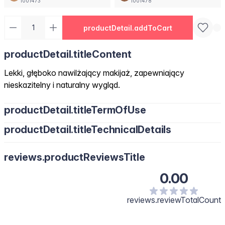
1001473
1001478
productDetail.addToCart
productDetail.titleContent
Lekki, głęboko nawilżający makijaż, zapewniający
nieskazitelny i naturalny wygląd.
productDetail.titleTermOfUse
productDetail.titleTechnicalDetails
reviews.productReviewsTitle
0.00
reviews.reviewTotalCount