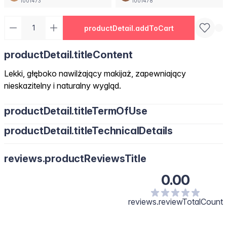
1001473
1001478
productDetail.addToCart
productDetail.titleContent
Lekki, głęboko nawilżający makijaż, zapewniający
nieskazitelny i naturalny wygląd.
productDetail.titleTermOfUse
productDetail.titleTechnicalDetails
reviews.productReviewsTitle
0.00
reviews.reviewTotalCount