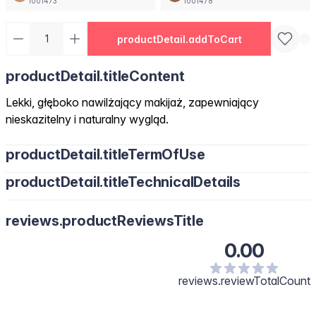
1001473
1001478
productDetail.addToCart
productDetail.titleContent
Lekki, głęboko nawilżający makijaż, zapewniający
nieskazitelny i naturalny wygląd.
productDetail.titleTermOfUse
productDetail.titleTechnicalDetails
reviews.productReviewsTitle
0.00
reviews.reviewTotalCount