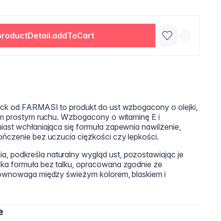
productDetail.addToCart
tick od FARMASI to produkt do ust wzbogacony o olejki,
nym prostym ruchu. Wzbogacony o witaminę E i
iast wchłaniająca się formuła zapewnia nawilżenie,
ończenie bez uczucia ciężkości czy lepkości.
 podkreśla naturalny wygląd ust, pozostawiając je
ska formuła bez talku, opracowana zgodnie ze
 równowaga między świeżym kolorem, blaskiem i
e