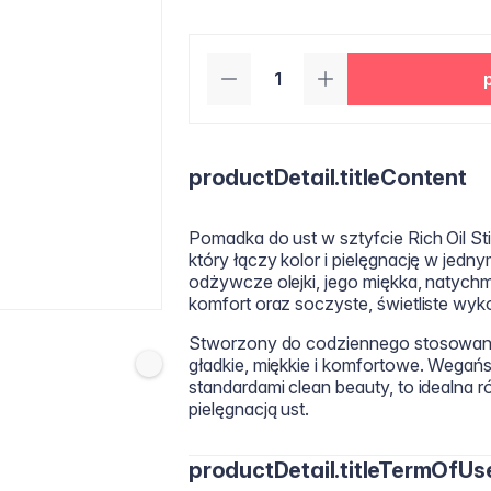
productDetail.titleContent
Pomadka do ust w sztyfcie Rich Oil S
który łączy kolor i pielęgnację w jed
odżywcze olejki, jego miękka, natychm
komfort oraz soczyste, świetliste wyk
Stworzony do codziennego stosowania,
gładkie, miękkie i komfortowe. Wegań
standardami clean beauty, to idealna
pielęgnacją ust.
productDetail.titleTermOfUs