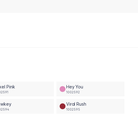
xel Pink
Hey You
02591
1002592
owkey
Viral Rush
02594
1002595