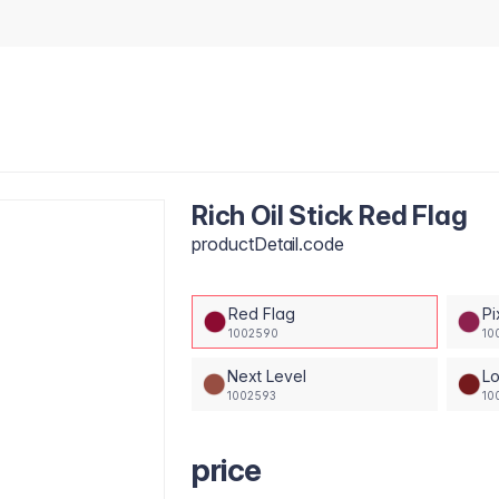
Rich Oil Stick Red Flag
productDetail.code
Red Flag
Pi
1002590
10
Next Level
L
1002593
10
price