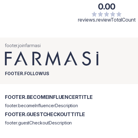
0.00
reviews.reviewTotalCount
footer.joinfarmasi
FOOTER.FOLLOWUS
FOOTER.BECOMEINFLUENCERTITLE
footer.becomeInfluencerDescription
FOOTER.GUESTCHECKOUTTITLE
footer.guestCheckoutDescription