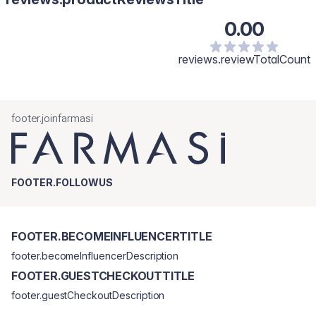
0.00
reviews.reviewTotalCount
footer.joinfarmasi
FOOTER.FOLLOWUS
FOOTER.BECOMEINFLUENCERTITLE
footer.becomeInfluencerDescription
FOOTER.GUESTCHECKOUTTITLE
footer.guestCheckoutDescription