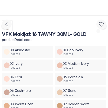
VFX Makijaż 16 TAWNY 30ML- GOLD
productDetail.code
00 Alabaster
01 Cool Ivory
1002023
1002024
02 Ivory
03 Medium Ivory
1002025
1002026
04 Ecru
05 Porcelain
1002027
1002028
06 Cashmere
07 Sand
1002029
1002030
08 Warm Linen
09 Golden Warm