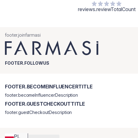
reviews.reviewTotalCount
footer.joinfarmasi
FOOTER.FOLLOWUS
FOOTER.BECOMEINFLUENCERTITLE
footer.becomeInfluencerDescription
FOOTER.GUESTCHECKOUTTITLE
footer.guestCheckoutDescription
PL