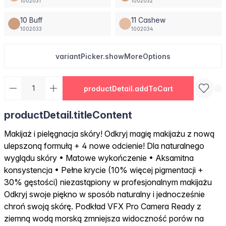
1002031
1002032
10 Buff
11 Cashew
1002033
1002034
variantPicker.showMoreOptions
productDetail.addToCart
productDetail.titleContent
Makijaż i pielęgnacja skóry! Odkryj magię makijażu z nową
ulepszoną formułą + 4 nowe odcienie! Dla naturalnego
wyglądu skóry • Matowe wykończenie • Aksamitna
konsystencja • Pełne krycie (10% więcej pigmentacji +
30% gęstości) niezastąpiony w profesjonalnym makijażu
Odkryj swoje piękno w sposób naturalny i jednocześnie
chroń swoją skórę. Podkład VFX Pro Camera Ready z
ziemną wodą morską zmniejsza widoczność porów na