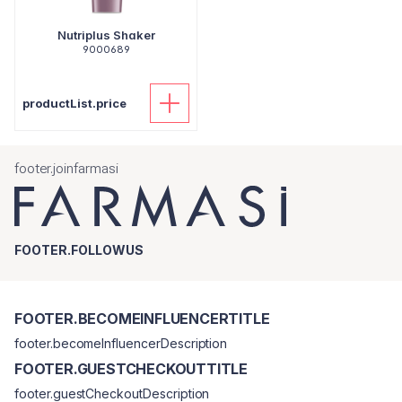
Nutriplus Shaker
9000689
productList.price
footer.joinfarmasi
FOOTER.FOLLOWUS
FOOTER.BECOMEINFLUENCERTITLE
footer.becomeInfluencerDescription
FOOTER.GUESTCHECKOUTTITLE
footer.guestCheckoutDescription