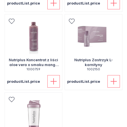
productList.price
productList.price
Nutriplus Koncentrat z liści
Nutriplus Zastrzyk L-
aloe vera o smaku mango
karnityny
1000759
450 ml
1002150
productList.price
productList.price