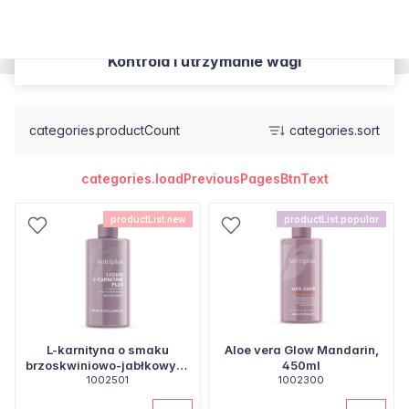
Kontrola i utrzymanie wagi
categories.productCount
categories.sort
categories.loadPreviousPagesBtnText
productList.new
productList.popular
L-karnityna o smaku
Aloe vera Glow Mandarin,
brzoskwiniowo-jabłkowym,
450ml
1002501
450 ml
1002300