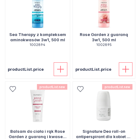
Sea Therapy z kompleksem
Rose Garden z guaraną
aminokwasów 3w1, 500 ml
3w1, 500 ml
1002894
1002895
productList.price
productList.price
productList.new
productList.new
Balsam do ciała i rąk Rose
Signature Deo roll-on
Garden z guaraną i kwasem
antiperspirant dla kobiet 50