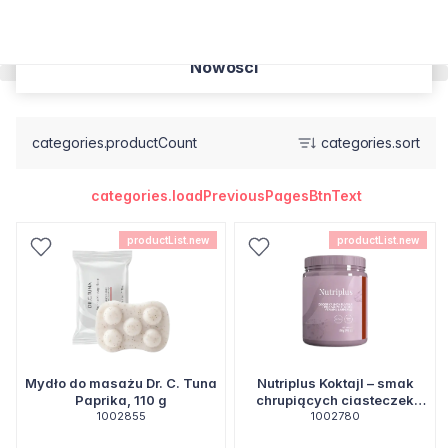
Nowości
categories.productCount
categories.sort
categories.loadPreviousPagesBtnText
productList.new
productList.new
Mydło do masażu Dr. C. Tuna
Nutriplus Koktajl – smak
Paprika, 110 g
chrupiących ciasteczek
1002855
COOKIE CRUNCH 540 g.
1002780