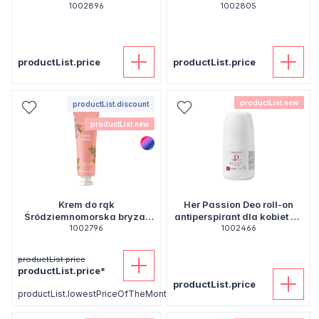
hialuronowym, 200 ml
1002896
1002805
ml
productList.price
productList.price
productList.new
productList.discount
productList.new
Krem do rąk
Her Passion Deo roll-on
Śródziemnomorska bryza,
antiperspirant dla kobiet 50
1002796
30 ml
1002466
ml
productList.price
productList.price*
productList.price
productList.lowestPriceOfTheMonth