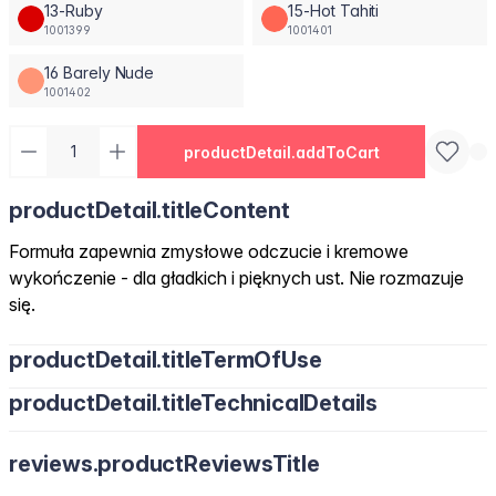
13-Ruby
15-Hot Tahiti
1001399
1001401
16 Barely Nude
1001402
productDetail.addToCart
productDetail.titleContent
Formuła zapewnia zmysłowe odczucie i kremowe
wykończenie - dla gładkich i pięknych ust. Nie rozmazuje
się.
productDetail.titleTermOfUse
productDetail.titleTechnicalDetails
reviews.productReviewsTitle