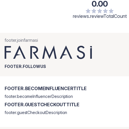
0.00
reviews.reviewTotalCount
footer.joinfarmasi
FOOTER.FOLLOWUS
FOOTER.BECOMEINFLUENCERTITLE
footer.becomeInfluencerDescription
FOOTER.GUESTCHECKOUTTITLE
footer.guestCheckoutDescription