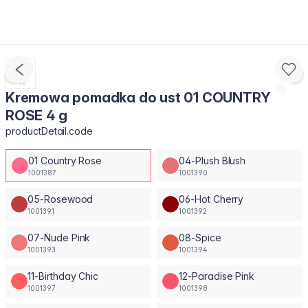
Kremowa pomadka do ust 01 COUNTRY
ROSE 4 g
productDetail.code
01 Country Rose
04-Plush Blush
1001387
1001390
05-Rosewood
06-Hot Cherry
1001391
1001392
07-Nude Pink
08-Spice
1001393
1001394
11-Birthday Chic
12-Paradise Pink
1001397
1001398